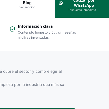
Cotizar por
Blog
WhatsApp
Tarjeta de artículo
Ver sección
La card del listado: imagen, badge de
Respuesta inmediata
categoría, título, resumen y «Leer
iones e
artículo».
Información clara
Archivo de categoría
La página que agrupa los artículos de
tal-mecánica,
Contenido honesto y útil, sin reseñas
una categoría (/blog/categoria/<cat>).
ni cifras inventadas.
Archivo de etiqueta
La página que agrupa los artículos de
merce e
un tema o etiqueta (/blog/tag/<tag>).
Relacionados
El bloque «sigue leyendo» que conecta
cada artículo con otros del blog.
é cubre el sector y cómo elegir al
pieza por la industria que más se