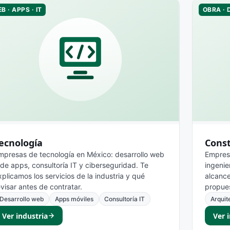
B · APPS · IT
OBRA · 
ecnología
Cons
mpresas de tecnología en México: desarrollo web
Empresa
 de apps, consultoría IT y ciberseguridad. Te
ingenie
xplicamos los servicios de la industria y qué
alcance
evisar antes de contratar.
propues
Desarrollo web
Apps móviles
Consultoría IT
Arquit
Ver industria
Ver 