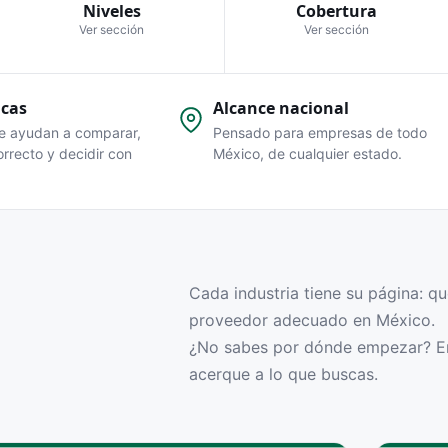
subdivide.
salud y bienestar.
Niveles
Cobertura
Ver sección
Ver sección
Educación
Escuelas, cursos, talleres, certificac
idiomas en México.
icas
Alcance nacional
Producción
Manufactura de alimentos, textil, me
te ayudan a comparar,
Pensado para empresas de todo
química y empaques.
orrecto y decidir con
México, de cualquier estado.
Comercio
Distribución, mayoreo, retail, e-com
importación/exportación.
Cada industria tiene su página: qu
proveedor adecuado en México.
¿No sabes por dónde empezar? Em
acerque a lo que buscas.