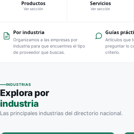
Salud
Productos
Servicios
L4 · Sub-detalle
Ver sección
Ver sección
Sidebar
Educación
Paginación
Producción
Por industria
Guías práct
Artículos
Comercio
Organizamos a las empresas por
Artículos que 
industria para que encuentres el tipo
preguntar lo c
Tarjeta de artículo
de proveedor que buscas.
criterio.
Archivo de categoría
Archivo de etiqueta
INDUSTRIAS
Explora por
Relacionados
industria
Las principales industrias del directorio nacional.