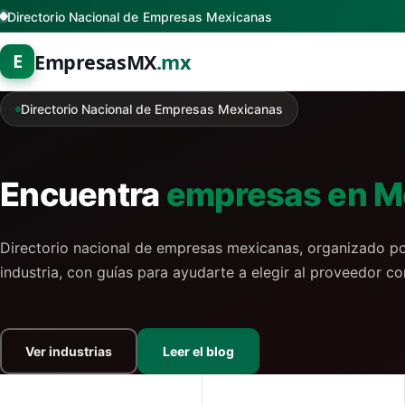
Directorio Nacional de Empresas Mexicanas
EmpresasMX
.mx
E
Productos
Directorio Nacional de Empresas Mexicanas
VER CATÁLOGO DE PRODUCTOS
Servicios
Encuentra
empresas en M
Equipos
VER TODOS LOS SERVICIOS
Niveles
Accesorios
Eventos
Directorio nacional de empresas mexicanas, organizado p
VER LOS 4 NIVELES
Cobertura
industria, con guías para ayudarte a elegir al proveedor co
General
Tecnología
L1 · Inicio
VER TODA LA COBERTURA
La guía de productos
Blog
Construcción
L2 · Índice de sección
CDMX
Ver industrias
Leer el blog
IR AL BLOG
Marketing
Contacto
L3 · Detalle
Estado de México
Anatomía del blog